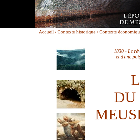
Accueil /
Contexte historique /
Contexte économiqu
1830 - Le rêv
et d'une po
L
DU
MEUS